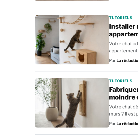
TUTORIELS
Installer
apparte
Votre chat ad
appartement, i
Par
La rédacti
TUTORIELS
Fabriquer
moindre 
Votre chat dé
murs ? Il est 
Par
La rédacti