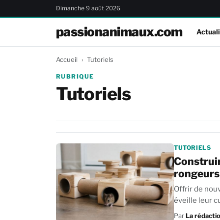
Dimanche 9 août 2026
passionanimaux.com
Actuali
Accueil
Tutoriels
RUBRIQUE
Tutoriels
TUTORIELS
Construir
rongeurs
Offrir de nou
Par
La rédacti