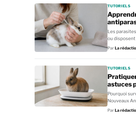
TUTORIELS
Apprendr
antiparas
Les parasites
Par
La rédacti
TUTORIELS
Pratiquer
astuces p
Pourquoi surv
Nouveaux Ani
nombreux...
Par
La rédacti