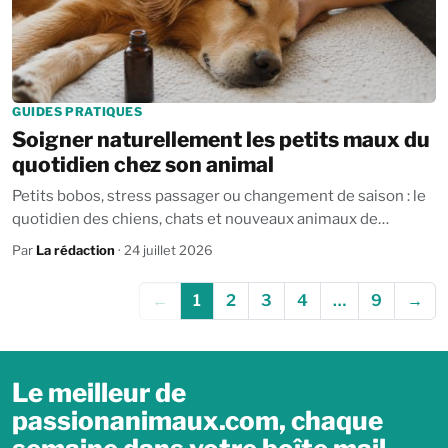
GUIDES PRATIQUES
Soigner naturellement les petits maux du
quotidien chez son animal
Petits bobos, stress passager ou changement de saison : le
quotidien des chiens, chats et nouveaux animaux de
compagnie (NAC) est parfois jalonné...
Par
La rédaction
· 24 juillet 2026
←
1
2
3
4
…
9
→
Le meilleur de
passionanimaux.com, chaque