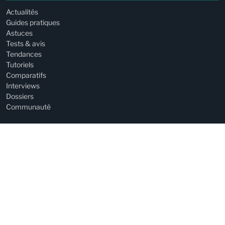
Actualités
Guides pratiques
Astuces
Tests & avis
Tendances
Tutoriels
Comparatifs
Interviews
Dossiers
Communauté
SUJETS POPULAIRES
Chiens
Chats
Conseils pratiques
Bien-être animal
Nac
LE SITE