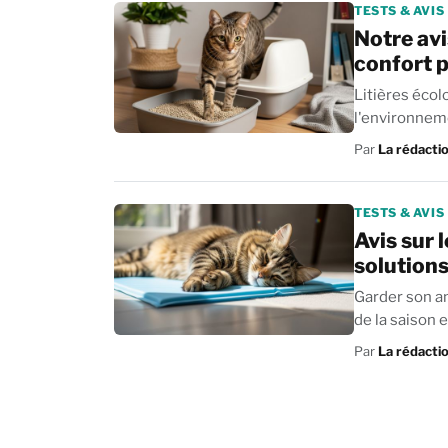
TESTS & AVIS
Notre avis
confort p
Litières écol
l'environneme
Par
La rédacti
TESTS & AVIS
Avis sur 
solutions
Garder son ani
de la saison e
Par
La rédacti