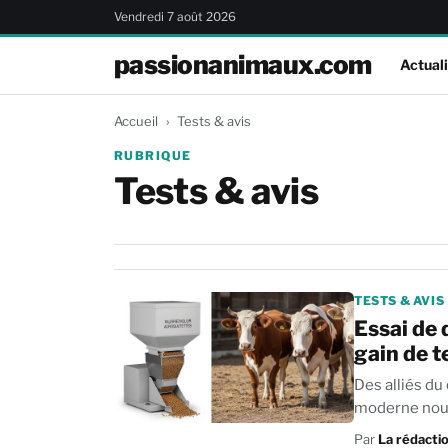
Vendredi 7 août 2026
passionanimaux.com
Actuali
Accueil
Tests & avis
RUBRIQUE
Tests & avis
TESTS & AVIS
Essai de 
gain de t
Des alliés du
moderne nous 
Par
La rédacti