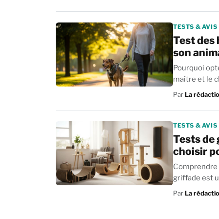
TESTS & AVIS
Test des 
son anima
Pourquoi opte
maître et le 
Par
La rédacti
TESTS & AVIS
Tests de 
choisir p
Comprendre l
griffade est 
Par
La rédacti